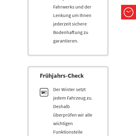
Fahrwerks und der
Lenkung um Ihnen
Öffn
jederzeit sichere
Mo-F
Bodenhaftung zu
Sa:
garantieren.
Frühjahrs-Check
Der Winter setzt
jedem Fahrzeug zu.
Deshalb
überprüfen wir alle
wichtigen
Funktionsteile