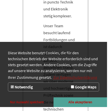
in puncto Technik
und Elektronik
stetig komplexer.
Unser Team
besucht laufend
Fortbildungen und
ist dadurch
Diese Website benutzt Cookies, die für den
technisch immer
technischen Betrieb der Website erforderlich sind und
auf dem
stets gesetzt werden. Andere Cookies, um die Zugriffe
aktuellsten Stand.
auf unsere Website zu analysieren, werden nur mit
Zudem verfügen
Ihrer Zustimmung gesetzt.
Zur Datenschutzerklärung
wir über moderne
Notwendig
Google Maps
und hochwertige
Prüftechnik sowie
die neuesten
Nur Auswahl speichern
Alle akzeptieren
technischen